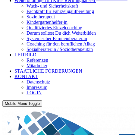
Weiterbildungen im Kreis Recklinghausen
Wach- und Sicherheitskraft
Fachkraft für Fahrzeugaufbereitung
Soziotherapeut
Kindergartenhelfer-in
Qualifiziertes Einzelcoaching
Darum solltest Du dich Weiterbilden
Systemischer Famileinberater:in
Coaching für den beruflichen Alltag
Sozialberater:in / Soziotherapeut:in
LEITBILD
Referenzen
Mitarbeiter
STAATLICHE FÖRDERUNGEN
KONTAKT
Datenschutz
Impressum
LOGIN
Mobile Menu Toggle