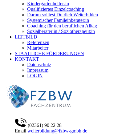
Kindergartenhelfer-in
Qualifiziertes Einzelcoaching
Darum solltest Du dich Weiterbilden
Systemischer Famileinberater:in
Coaching für den beruflichen Alltag
Sozialberater:in / Soziotherapeut:in
LEITBILD
Referenzen
Mitarbeiter
STAATLICHE FÖRDERUNGEN
KONTAKT
Datenschutz
Impressum
LOGIN
(02361) 90 22 28
Email
weiterbildung@fzbw-gmbh.de